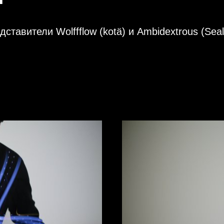
тавители Wolffflow (kotä) и Ambidextrous (Sealt